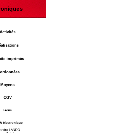
troniques
Activités
alisations
uits imprimés
ordonnées
Moyens
CGV
Liens
 électronique
xandre LANDO