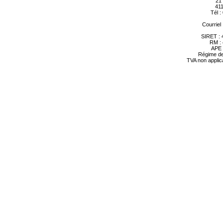
21
41
Tél :
Courriel 
SIRET : 
RM :
APE 
Régime de
TVA non applic