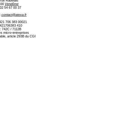
 rue Rabelais
100
Vendôme
 02 54 67 00 37
:
contact@atexa.fr
421 706 383 00021
 421706383 410
: 742C / 7112B
s micro-entreprises
able, article 293B du CGI