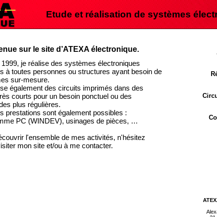
Etude et réalisation de systèmes élec
nue sur le site d’ATEXA électronique.
 1999, je réalise des systèmes électroniques
s à toutes personnes ou structures ayant besoin de
Ré
es sur-mesure.
lise également des circuits imprimés dans des
Circ
très courts pour un besoin ponctuel ou des
es plus régulières.
es prestations sont également possibles :
Co
mme PC (WINDEV), usinages de pièces, …
écouvrir l'ensemble de mes activités, n'hésitez
isiter mon site et/ou à me contacter.
ckupper is the simplest FREE backup software with
sk/partition/file backups and system/disk clone. http://www.backup-
ATEXA
Ale