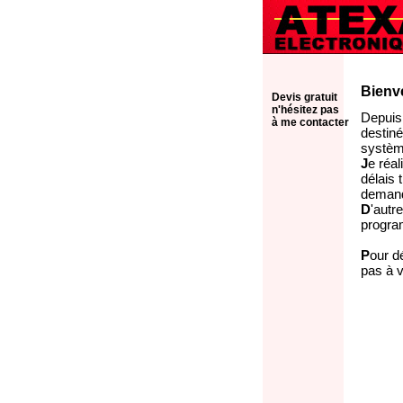
Bienve
Devis gratuit
n'hésitez pas
Depuis
à me contacter
destiné
systèm
J
e réa
délais 
demand
D
'autr
progra
P
our d
pas à v
AOMEI Ba
system/di
utility.com